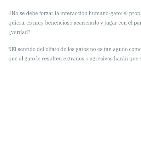
4
No se debe forzar la interacción humano-gato: el prop
quiera, es muy beneficioso acariciarlo y jugar con él par
¿verdad?
5
El sentido del olfato de los gatos no es tan agudo co
que al gato le resulten extraños o agresivos harán que 