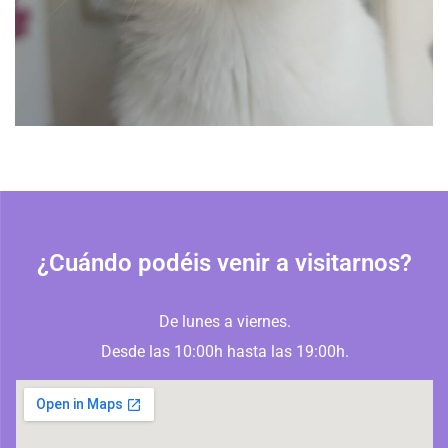
¿Cuándo podéis venir a visitarnos?
De lunes a viernes.
Desde las 10:00h hasta las 19:00h.