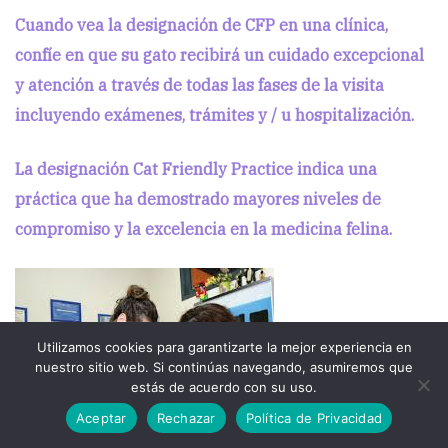
Cuando vea la designación de CFP en una clínica,
confíe en que su gato recibirá un cuidado excepcional
y atención a través de todas las fases de la visita
incluyendo exámenes, trámites y / u hospitalización.
La designación Cat Friendly Practice indica una
práctica que ha demostrado mayores niveles de
compromiso y la excelencia en la medicina felina.
Utilizamos cookies para garantizarte la mejor experiencia en
nuestro sitio web. Si continúas navegando, asumiremos que
estás de acuerdo con su uso.
Aceptar
Rechazar
Política de Privacidad