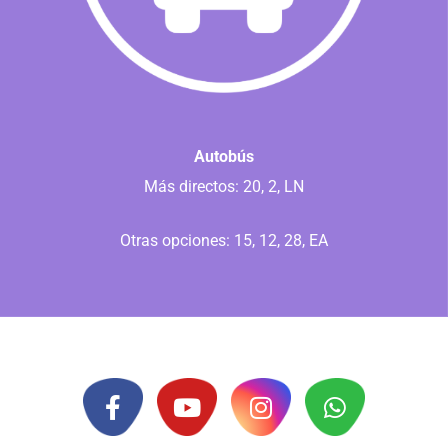
Autobús
Más directos: 20, 2, LN
Otras opciones: 15, 12, 28, EA