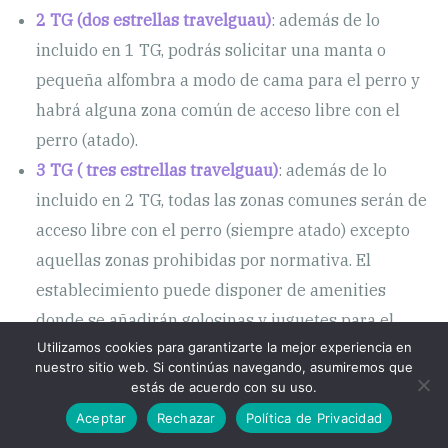
2 TG (dos estrellas travelguau)
: además de lo
incluido en 1 TG, podrás solicitar una manta o
pequeña alfombra a modo de cama para el perro y
habrá alguna zona común de acceso libre con el
perro (atado).
3 TG ( tres estrellas travelguau)
: además de lo
incluido en 2 TG, todas las zonas comunes serán de
acceso libre con el perro (siempre atado) excepto
aquellas zonas prohibidas por normativa. El
establecimiento puede disponer de amenities
donde se añadirán golosinas y juguetes para el
Utilizamos cookies para garantizarte la mejor experiencia en
perro.
nuestro sitio web. Si continúas navegando, asumiremos que
estás de acuerdo con su uso.
Aceptar
Rechazar
Política de Privacidad